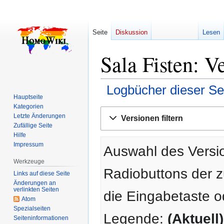
Seite
Diskussion
Lesen
Sala Fisten: V
Logbücher dieser Se
Hauptseite
Kategorien
Zur
Zur
Letzte Änderungen
Versionen filtern
Navigation
Suche
Zufällige Seite
springen
springen
Hilfe
Impressum
Auswahl des Versio
Werkzeuge
Radiobuttons der 
Links auf diese Seite
Änderungen an
verlinkten Seiten
die Eingabetaste o
Atom
Spezialseiten
Legende:
(Aktuell)
Seiten­­informationen