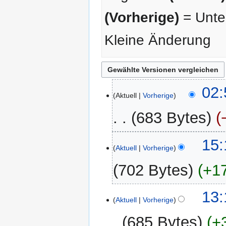
(Vorherige)
= Unter
Kleine Änderung
21.
02:
Aktuell
Vorherige
Juni
2026
683 Bytes
K
20.
15:
e
Aktuell
Vorherige
Mai
i
2025
702 Bytes
+1
n
e
K
B
3.
13:
e
Aktuell
Vorherige
e
Juni
i
a
2016
685 Bytes
+
n
r