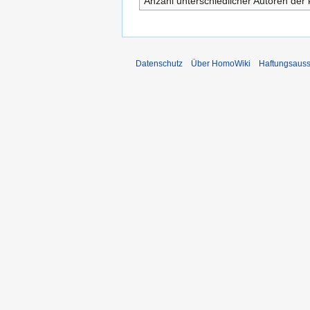
Anzahl unterschiedlicher Autoren der 
Datenschutz
Über HomoWiki
Haftungsauss