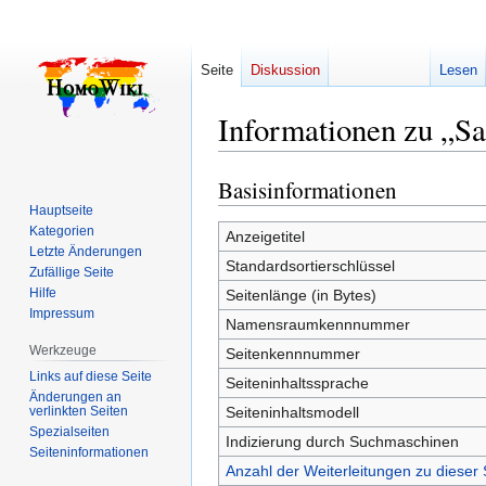
Seite
Diskussion
Lesen
Informationen zu „S
Basisinformationen
Zur
Zur
Navigation
Suche
Hauptseite
Kategorien
springen
springen
Anzeigetitel
Letzte Änderungen
Standardsortierschlüssel
Zufällige Seite
Hilfe
Seitenlänge (in Bytes)
Impressum
Namensraumkennnummer
Werkzeuge
Seitenkennnummer
Links auf diese Seite
Seiteninhaltssprache
Änderungen an
verlinkten Seiten
Seiteninhaltsmodell
Spezialseiten
Indizierung durch Suchmaschinen
Seiten­­informationen
Anzahl der Weiterleitungen zu dieser 