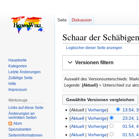
Seite
Diskussion
Schaar der Schäbigen
Logbücher dieser Seite anzeigen
Zur
Zur
Hauptseite
Versionen filtern
Navigation
Suche
Kategorien
springen
springen
Letzte Änderungen
Zufällige Seite
Auswahl des Versionsunterschieds: Marki
Hilfe
Legende:
(Aktuell)
= Unterschied zur akt
Impressum
Werkzeuge
Links auf diese Seite
Aktuell
Vorherige
13:54, 
30.
Änderungen an
K
Mai
verlinkten Seiten
Aktuell
Vorherige
23:24, 
11.
e
Atom
2025
K
Dezember
Aktuell
Vorherige
01:54, 4
4.
Spezialseiten
i
e
2023
K
November
Aktuell
Vorherige
01:53, 4
Seiten­­informationen
n
i