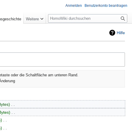
Anmelden
Benutzerkonto beantragen
Suche
nsgeschichte
Weitere
Hilfe
etaste oder die Schaltfläche am unteren Rand.
Änderung
Bytes
‎
Bytes
‎
s
‎
s
‎