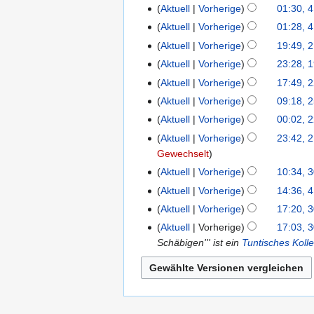
e
2023
K
Aktuell
Vorherige
01:30, 4
e
n
i
e
K
B
Aktuell
Vorherige
01:28, 4
e
n
i
e
K
e
B
Aktuell
Vorherige
19:49, 
2.
e
n
i
e
a
e
Februar
B
Aktuell
Vorherige
23:28, 
19.
e
n
i
r
a
2023
K
e
Februar
B
Aktuell
Vorherige
17:49, 
22.
e
n
b
r
e
a
2022
e
November
B
Aktuell
Vorherige
09:18, 2
25.
e
e
b
i
r
a
2021
e
Juni
B
i
Aktuell
Vorherige
00:02, 2
22.
e
n
b
r
a
2021
K
e
t
Juni
i
Aktuell
Vorherige
23:42, 2
21.
e
e
b
r
e
a
u
2021
t
Gewechselt
Juni
B
i
e
b
i
r
n
u
2021
e
t
Aktuell
Vorherige
10:34, 
30.
i
e
n
b
g
n
a
u
November
t
Aktuell
Vorherige
14:36, 4
4.
i
e
e
s
g
r
n
2020
K
u
August
t
Aktuell
Vorherige
17:20, 3
30.
B
i
z
s
b
g
e
n
2020
K
u
Juni
e
t
u
Aktuell
Vorherige
17:03, 3
z
e
s
i
g
e
n
2020
a
u
s
Schäbigen''' ist ein
Tuntisches Kolle
u
i
z
n
s
i
g
r
n
a
s
t
u
e
z
n
s
b
g
m
a
u
s
B
u
e
z
e
s
m
m
n
a
e
s
B
u
i
z
e
m
g
m
a
a