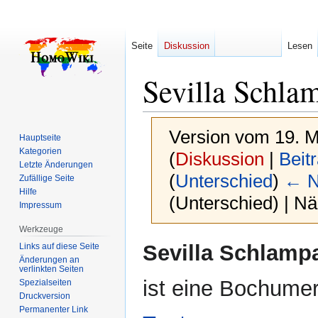
Seite
Diskussion
Lesen
Sevilla Schla
Version vom 19. M
Hauptseite
Kategorien
(
Diskussion
|
Beit
Letzte Änderungen
(
Unterschied
)
← N
Zufällige Seite
Hilfe
(Unterschied) | N
Impressum
Werkzeuge
Zur
Zur
Sevilla Schlamp
Links auf diese Seite
Navigation
Suche
Änderungen an
verlinkten Seiten
springen
springen
ist eine Bochume
Spezialseiten
Druckversion
Permanenter Link