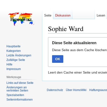
Seite
Diskussion
Lesen
Sophie Ward
Zur
Zur
Diese Seite aktualisieren
Navigation
Suche
Hauptseite
Diese Seite aus dem Cache lösche
springen
springen
Kategorien
Letzte Änderungen
OK
Zufällige Seite
Hilfe
Impressum
Leert den Cache einer Seite und erzwin
Werkzeuge
Links auf diese Seite
Änderungen an
Datenschutz
Über HomoWiki
Haftungsauss
verlinkten Seiten
Spezialseiten
Seiten­­informationen