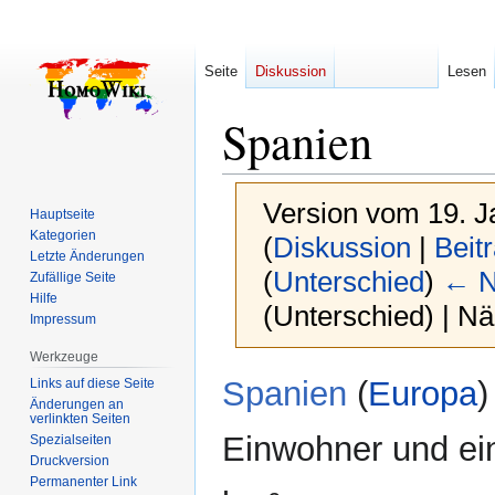
Seite
Diskussion
Lesen
Spanien
Version vom 19. J
Hauptseite
Kategorien
(
Diskussion
|
Beit
Letzte Änderungen
(
Unterschied
)
← N
Zufällige Seite
Hilfe
(Unterschied) | N
Impressum
Werkzeuge
Zur
Zur
Spanien
(
Europa
)
Links auf diese Seite
Navigation
Suche
Änderungen an
verlinkten Seiten
springen
springen
Einwohner und ei
Spezialseiten
Druckversion
Permanenter Link