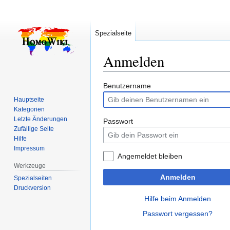
Spezialseite
Anmelden
Zur
Zur
Benutzername
Navigation
Suche
Hauptseite
springen
springen
Kategorien
Letzte Änderungen
Passwort
Zufällige Seite
Hilfe
Impressum
Angemeldet bleiben
Werkzeuge
Anmelden
Spezialseiten
Druckversion
Hilfe beim Anmelden
Passwort vergessen?