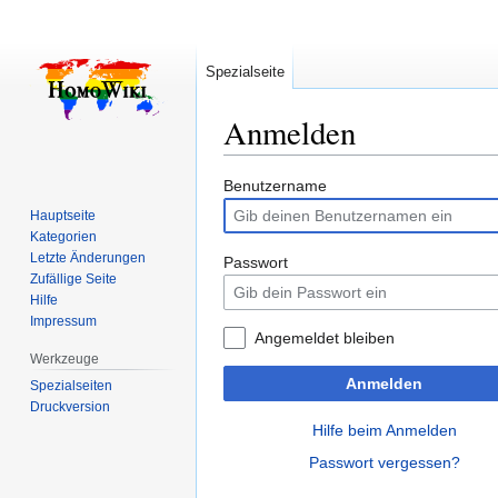
Spezialseite
Anmelden
Zur
Zur
Benutzername
Navigation
Suche
Hauptseite
springen
springen
Kategorien
Letzte Änderungen
Passwort
Zufällige Seite
Hilfe
Impressum
Angemeldet bleiben
Werkzeuge
Anmelden
Spezialseiten
Druckversion
Hilfe beim Anmelden
Passwort vergessen?