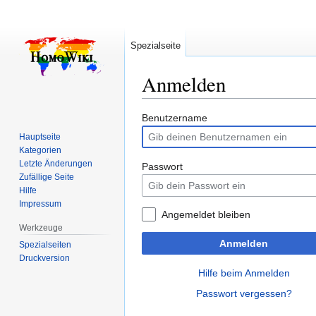
Spezialseite
Anmelden
Zur
Zur
Benutzername
Navigation
Suche
Hauptseite
springen
springen
Kategorien
Letzte Änderungen
Passwort
Zufällige Seite
Hilfe
Impressum
Angemeldet bleiben
Werkzeuge
Anmelden
Spezialseiten
Druckversion
Hilfe beim Anmelden
Passwort vergessen?