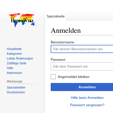
Spezialseite
Anmelden
Zur
Zur
Benutzername
Navigation
Suche
Hauptseite
springen
springen
Kategorien
Letzte Änderungen
Passwort
Zufällige Seite
Hilfe
Impressum
Angemeldet bleiben
Werkzeuge
Anmelden
Spezialseiten
Druckversion
Hilfe beim Anmelden
Passwort vergessen?