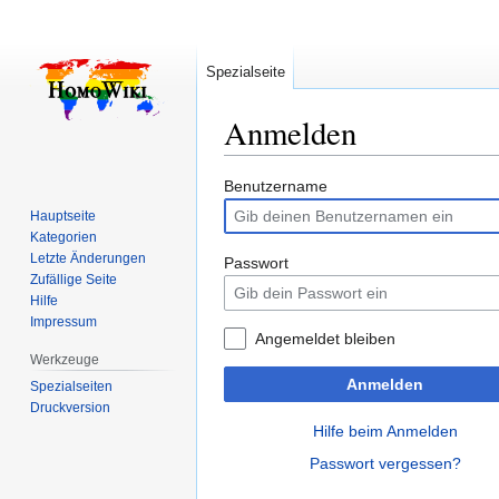
Spezialseite
Anmelden
Zur
Zur
Benutzername
Navigation
Suche
Hauptseite
springen
springen
Kategorien
Letzte Änderungen
Passwort
Zufällige Seite
Hilfe
Impressum
Angemeldet bleiben
Werkzeuge
Anmelden
Spezialseiten
Druckversion
Hilfe beim Anmelden
Passwort vergessen?