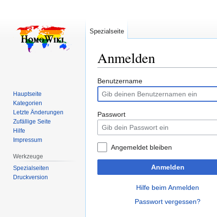
Spezialseite
Anmelden
Zur
Zur
Benutzername
Navigation
Suche
Hauptseite
springen
springen
Kategorien
Letzte Änderungen
Passwort
Zufällige Seite
Hilfe
Impressum
Angemeldet bleiben
Werkzeuge
Anmelden
Spezialseiten
Druckversion
Hilfe beim Anmelden
Passwort vergessen?