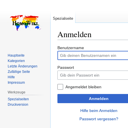
Spezialseite
Anmelden
Zur
Zur
Benutzername
Navigation
Suche
Hauptseite
springen
springen
Kategorien
Letzte Änderungen
Passwort
Zufällige Seite
Hilfe
Impressum
Angemeldet bleiben
Werkzeuge
Anmelden
Spezialseiten
Druckversion
Hilfe beim Anmelden
Passwort vergessen?