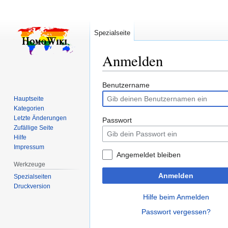
Spezialseite
Anmelden
Zur
Zur
Benutzername
Navigation
Suche
Hauptseite
springen
springen
Kategorien
Letzte Änderungen
Passwort
Zufällige Seite
Hilfe
Impressum
Angemeldet bleiben
Werkzeuge
Anmelden
Spezialseiten
Druckversion
Hilfe beim Anmelden
Passwort vergessen?