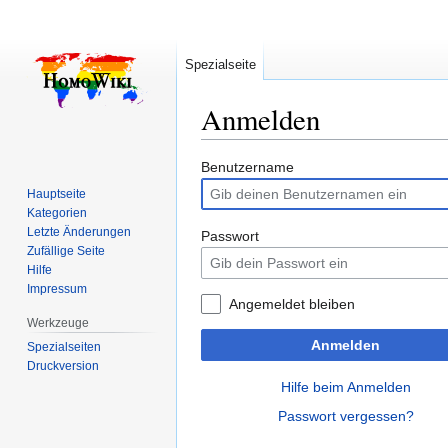
Spezialseite
Anmelden
Zur
Zur
Benutzername
Navigation
Suche
Hauptseite
springen
springen
Kategorien
Letzte Änderungen
Passwort
Zufällige Seite
Hilfe
Impressum
Angemeldet bleiben
Werkzeuge
Anmelden
Spezialseiten
Druckversion
Hilfe beim Anmelden
Passwort vergessen?