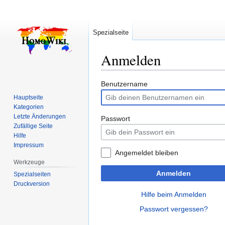
Spezialseite
Anmelden
Zur
Zur
Benutzername
Navigation
Suche
Hauptseite
springen
springen
Kategorien
Letzte Änderungen
Passwort
Zufällige Seite
Hilfe
Impressum
Angemeldet bleiben
Werkzeuge
Anmelden
Spezialseiten
Druckversion
Hilfe beim Anmelden
Passwort vergessen?