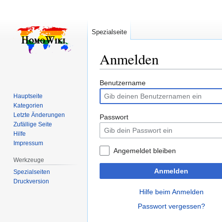
Spezialseite
Anmelden
Zur
Zur
Benutzername
Navigation
Suche
Hauptseite
springen
springen
Kategorien
Letzte Änderungen
Passwort
Zufällige Seite
Hilfe
Impressum
Angemeldet bleiben
Werkzeuge
Anmelden
Spezialseiten
Druckversion
Hilfe beim Anmelden
Passwort vergessen?