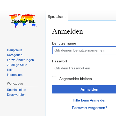
Spezialseite
Anmelden
Zur
Zur
Benutzername
Navigation
Suche
Hauptseite
springen
springen
Kategorien
Letzte Änderungen
Passwort
Zufällige Seite
Hilfe
Impressum
Angemeldet bleiben
Werkzeuge
Anmelden
Spezialseiten
Druckversion
Hilfe beim Anmelden
Passwort vergessen?