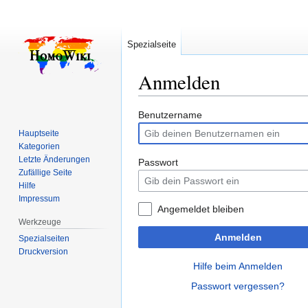
Spezialseite
Anmelden
Zur
Zur
Benutzername
Navigation
Suche
Hauptseite
springen
springen
Kategorien
Letzte Änderungen
Passwort
Zufällige Seite
Hilfe
Impressum
Angemeldet bleiben
Werkzeuge
Anmelden
Spezialseiten
Druckversion
Hilfe beim Anmelden
Passwort vergessen?