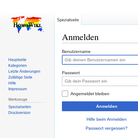
Spezialseite
Anmelden
Zur
Zur
Benutzername
Navigation
Suche
Hauptseite
springen
springen
Kategorien
Letzte Änderungen
Passwort
Zufällige Seite
Hilfe
Impressum
Angemeldet bleiben
Werkzeuge
Anmelden
Spezialseiten
Druckversion
Hilfe beim Anmelden
Passwort vergessen?