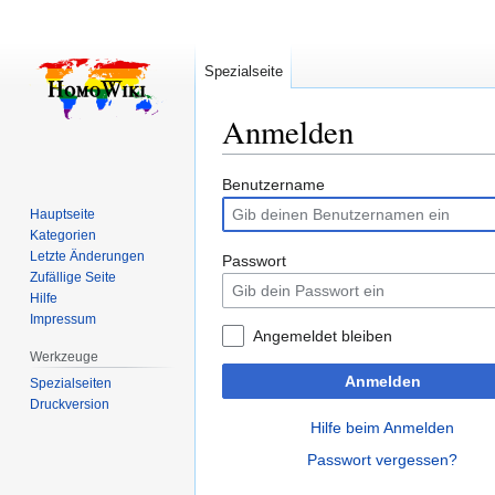
Spezialseite
Anmelden
Zur
Zur
Benutzername
Navigation
Suche
Hauptseite
springen
springen
Kategorien
Letzte Änderungen
Passwort
Zufällige Seite
Hilfe
Impressum
Angemeldet bleiben
Werkzeuge
Anmelden
Spezialseiten
Druckversion
Hilfe beim Anmelden
Passwort vergessen?