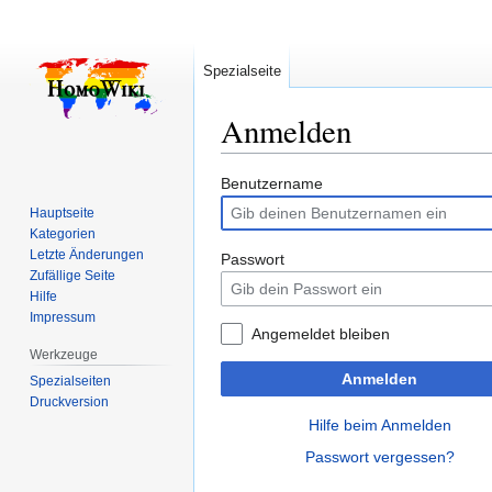
Spezialseite
Anmelden
Zur
Zur
Benutzername
Navigation
Suche
Hauptseite
springen
springen
Kategorien
Letzte Änderungen
Passwort
Zufällige Seite
Hilfe
Impressum
Angemeldet bleiben
Werkzeuge
Anmelden
Spezialseiten
Druckversion
Hilfe beim Anmelden
Passwort vergessen?