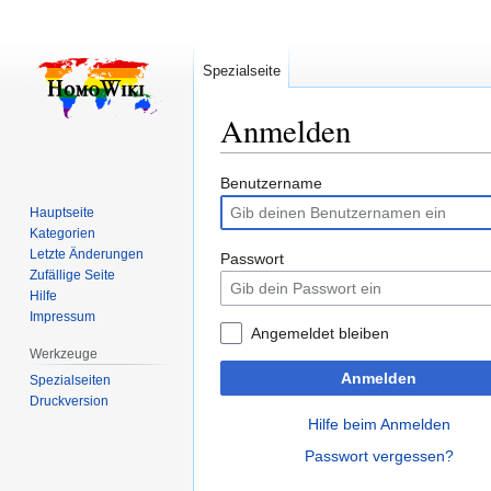
Spezialseite
Anmelden
Zur
Zur
Benutzername
Navigation
Suche
Hauptseite
springen
springen
Kategorien
Letzte Änderungen
Passwort
Zufällige Seite
Hilfe
Impressum
Angemeldet bleiben
Werkzeuge
Anmelden
Spezialseiten
Druckversion
Hilfe beim Anmelden
Passwort vergessen?