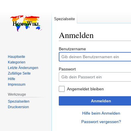
Spezialseite
Anmelden
Zur
Zur
Benutzername
Navigation
Suche
Hauptseite
springen
springen
Kategorien
Letzte Änderungen
Passwort
Zufällige Seite
Hilfe
Impressum
Angemeldet bleiben
Werkzeuge
Anmelden
Spezialseiten
Druckversion
Hilfe beim Anmelden
Passwort vergessen?