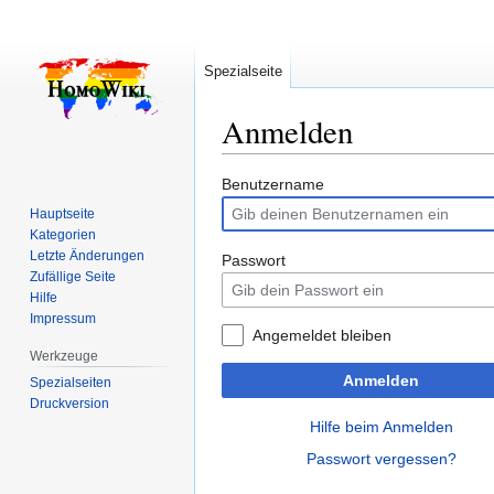
Spezialseite
Anmelden
Zur
Zur
Benutzername
Navigation
Suche
Hauptseite
springen
springen
Kategorien
Letzte Änderungen
Passwort
Zufällige Seite
Hilfe
Impressum
Angemeldet bleiben
Werkzeuge
Anmelden
Spezialseiten
Druckversion
Hilfe beim Anmelden
Passwort vergessen?