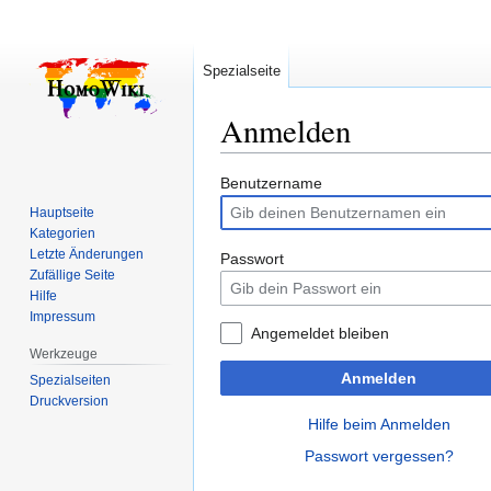
Spezialseite
Anmelden
Zur
Zur
Benutzername
Navigation
Suche
Hauptseite
springen
springen
Kategorien
Letzte Änderungen
Passwort
Zufällige Seite
Hilfe
Impressum
Angemeldet bleiben
Werkzeuge
Anmelden
Spezialseiten
Druckversion
Hilfe beim Anmelden
Passwort vergessen?