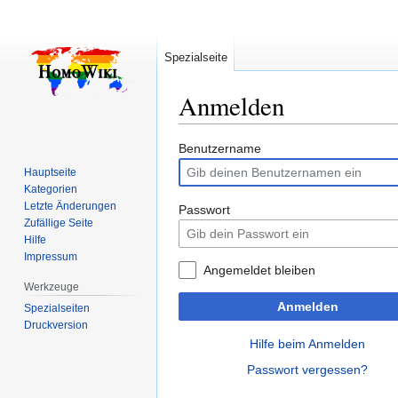
Spezialseite
Anmelden
Zur
Zur
Benutzername
Navigation
Suche
Hauptseite
springen
springen
Kategorien
Letzte Änderungen
Passwort
Zufällige Seite
Hilfe
Impressum
Angemeldet bleiben
Werkzeuge
Anmelden
Spezialseiten
Druckversion
Hilfe beim Anmelden
Passwort vergessen?