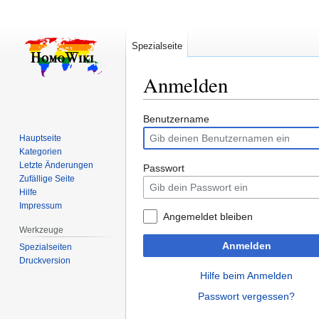
Spezialseite
Anmelden
Zur
Zur
Benutzername
Navigation
Suche
Hauptseite
springen
springen
Kategorien
Letzte Änderungen
Passwort
Zufällige Seite
Hilfe
Impressum
Angemeldet bleiben
Werkzeuge
Anmelden
Spezialseiten
Druckversion
Hilfe beim Anmelden
Passwort vergessen?