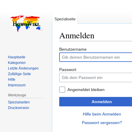
Spezialseite
Anmelden
Zur
Zur
Benutzername
Navigation
Suche
Hauptseite
springen
springen
Kategorien
Letzte Änderungen
Passwort
Zufällige Seite
Hilfe
Impressum
Angemeldet bleiben
Werkzeuge
Anmelden
Spezialseiten
Druckversion
Hilfe beim Anmelden
Passwort vergessen?