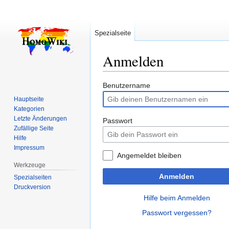
Spezialseite
Anmelden
Zur
Zur
Benutzername
Navigation
Suche
Hauptseite
springen
springen
Kategorien
Letzte Änderungen
Passwort
Zufällige Seite
Hilfe
Impressum
Angemeldet bleiben
Werkzeuge
Anmelden
Spezialseiten
Druckversion
Hilfe beim Anmelden
Passwort vergessen?