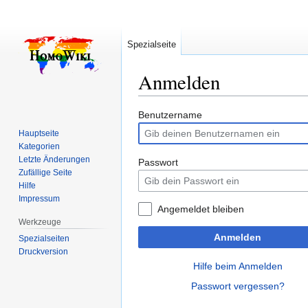
Spezialseite
Anmelden
Zur
Zur
Benutzername
Navigation
Suche
Hauptseite
springen
springen
Kategorien
Letzte Änderungen
Passwort
Zufällige Seite
Hilfe
Impressum
Angemeldet bleiben
Werkzeuge
Anmelden
Spezialseiten
Druckversion
Hilfe beim Anmelden
Passwort vergessen?