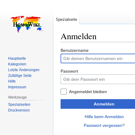
Spezialseite
Anmelden
Zur
Zur
Benutzername
Navigation
Suche
Hauptseite
springen
springen
Kategorien
Letzte Änderungen
Passwort
Zufällige Seite
Hilfe
Impressum
Angemeldet bleiben
Werkzeuge
Anmelden
Spezialseiten
Druckversion
Hilfe beim Anmelden
Passwort vergessen?