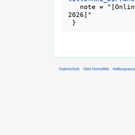
   note = "[Online; abgerufen am 10. August 
2026]"

Datenschutz
Über HomoWiki
Haftungsauss