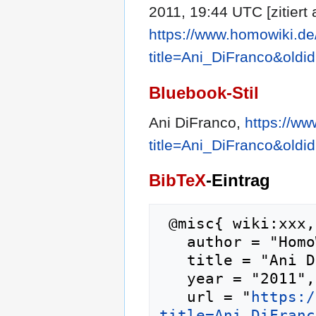
2011, 19:44 UTC [zitiert
https://www.homowiki.de
title=Ani_DiFranco&oldi
Bluebook-Stil
Ani DiFranco,
https://w
title=Ani_DiFranco&oldi
BibTeX
-Eintrag
 @misc{ wiki:xxx,

   author = "HomoWiki",

   title = "Ani DiFranco --- HomoWiki{,} ",

   year = "2011",

   url = "
https:/
title=Ani_DiFranc