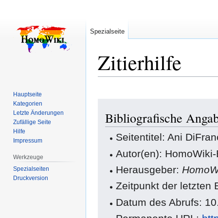
Spezialseite
Zitierhilfe
Hauptseite
Zur
Zur
Kategorien
Letzte Änderungen
Bibliografische Anga
Navigation
Suche
Zufällige Seite
springen
springen
Hilfe
Seitentitel: Ani DiFra
Impressum
Autor(en): HomoWiki-
Werkzeuge
Herausgeber:
HomoWi
Spezialseiten
Druckversion
Zeitpunkt der letzte
Datum des Abrufs: 10