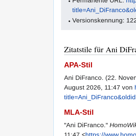
Permanente URL:
htt
title=Ani_DiFranco&o
Versionskennung: 12
Zitatstile für Ani DiF
APA-Stil
Ani DiFranco. (22. Nove
August 2026, 11:47 von
title=Ani_DiFranco&oldi
MLA-Stil
"Ani DiFranco."
HomoWik
11:47 <
https://www.homo