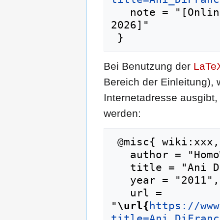
   note = "[Online; abgerufen am 10. August 
2026]"

Bei Benutzung der
LaTe
Bereich der Einleitung),
Internetadresse ausgib
werden:
 @misc{ wiki:xxx,

   author = "HomoWiki",

   title = "Ani DiFranco --- HomoWiki{,} ",

   year = "2011",

   url = 
"
\url{
https://www
title=Ani_DiFranc