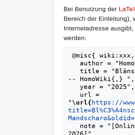
Bei Benutzung der
LaTe
Bereich der Einleitung),
Internetadresse ausgib
werden:
 @misc{ wiki:xxx,

   author = "HomoWiki",

   title = "Blänsch Aufbau-Ost Swan-Mandscharo -
-- HomoWiki{,} ",

   year = "2025",

   url = 
"
\url{
https://www
title=Bl%C3%A4nsc
Mandscharo&oldid=
   note = "[Online; abgerufen am 10. August 
2026]"
