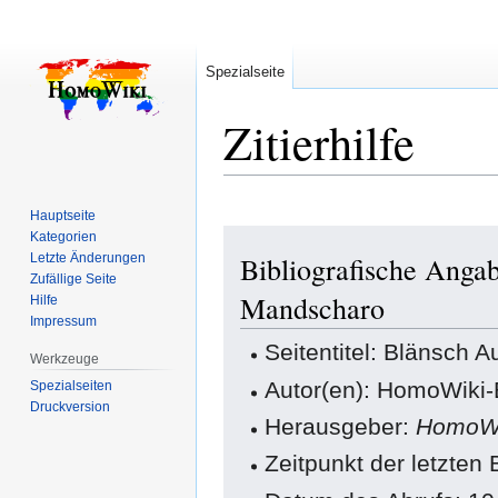
Spezialseite
Zitierhilfe
Hauptseite
Zur
Zur
Kategorien
Letzte Änderungen
Bibliografische Anga
Navigation
Suche
Zufällige Seite
springen
springen
Mandscharo
Hilfe
Impressum
Seitentitel: Blänsch
Werkzeuge
Autor(en): HomoWiki-
Spezialseiten
Druckversion
Herausgeber:
HomoWi
Zeitpunkt der letzten