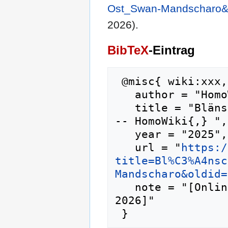
Ost_Swan-Mandscharo&
2026).
BibTeX
-Eintrag
 @misc{ wiki:xxx,

   author = "HomoWiki",

   title = "Blänsch Aufbau-Ost Swan-Mandscharo -
-- HomoWiki{,} ",

   year = "2025",

   url = "
https:/
title=Bl%C3%A4nsc
Mandscharo&oldid=
   note = "[Online; abgerufen am 10. August 
2026]"
