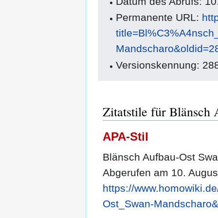
Datum des Abrufs: 10
Permanente URL:
htt
title=Bl%C3%A4nsch
Mandscharo&oldid=2
Versionskennung: 28
Zitatstile für Bläns
APA-Stil
Blänsch Aufbau-Ost Swa
Abgerufen am 10. Augus
https://www.homowiki.d
Ost_Swan-Mandscharo&