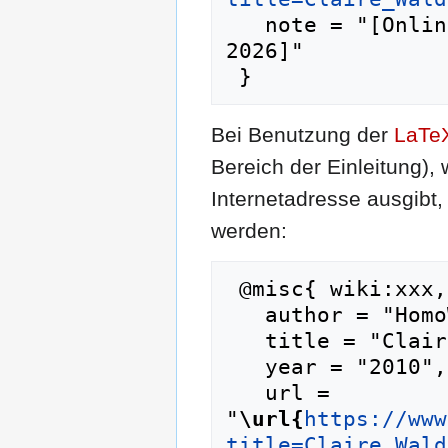
   note = "[Online; abgerufen am 8. August 
2026]"

Bei Benutzung der
LaTe
Bereich der Einleitung),
Internetadresse ausgib
werden:
 @misc{ wiki:xxx,

   author = "HomoWiki",

   title = "Claire Waldoff --- HomoWiki{,} ",

   year = "2010",

   url = 
"
\url{
https://www
title=Claire_Wald