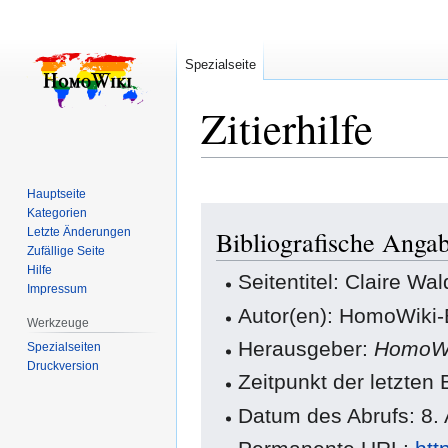
Spezialseite
Zitierhilfe
Hauptseite
Zur
Zur
Kategorien
Letzte Änderungen
Bibliografische Angab
Navigation
Suche
Zufällige Seite
springen
springen
Hilfe
Seitentitel: Claire Wal
Impressum
Autor(en): HomoWiki-
Werkzeuge
Herausgeber:
HomoWi
Spezialseiten
Druckversion
Zeitpunkt der letzte
Datum des Abrufs: 8.