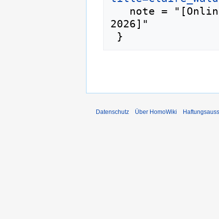
   note = "[Online; abgerufen am 8. August 
2026]"

Datenschutz
Über HomoWiki
Haftungsauss