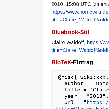
2010, 15:08 UTC [zitiert
https://www.homowiki.de
title=Claire_Waldoff&old
Bluebook-Stil
Claire Waldoff,
https://
title=Claire_Waldoff&old
BibTeX
-Eintrag
 @misc{ wiki:xxx,

   author = "HomoWiki",

   title = "Claire Waldoff --- HomoWiki{,} ",

   year = "2010",

   url = "
https:/
title=Claire_Wald