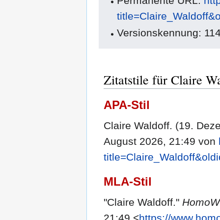
Permanente URL:
htt
title=Claire_Waldoff&
Versionskennung: 11
Zitatstile für Claire W
APA-Stil
Claire Waldoff. (19. De
August 2026, 21:49 von
title=Claire_Waldoff&old
MLA-Stil
"Claire Waldoff."
HomoWi
21:49 <
https://www.homo