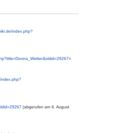
iki.de/index.php?
php?title=Donna_Wetter&oldid=29267
>.
/index.php?
oldid=29267
(abgerufen am 6. August