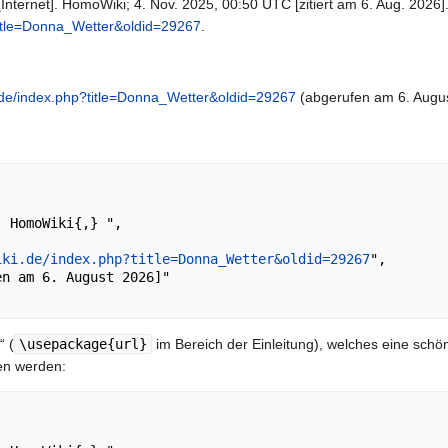
nternet]. HomoWiki; 4. Nov. 2025, 00:50 UTC [zitiert am 6. Aug. 2026].
title=Donna_Wetter&oldid=29267
.
.de/index.php?title=Donna_Wetter&oldid=29267
(abgerufen am 6. Augus
iki.de/index.php?title=Donna_Wetter&oldid=29267
",

“ (
\usepackage{url}
im Bereich der Einleitung), welches eine schön
en werden: