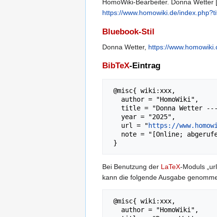
HomoWiki-Bearbeiter. Donna Wetter [I
https://www.homowiki.de/index.php?
Bluebook-Stil
Donna Wetter,
https://www.homowiki
BibTeX
-Eintrag
 @misc{ wiki:xxx,

   author = "HomoWiki",

   title = "Donna Wetter --- HomoWiki{,} ",

   year = "2025",

   url = "
https://www.homow
   note = "[Online; abgerufen am 6. August 2026]"

Bei Benutzung der
LaTeX
-Moduls „url
kann die folgende Ausgabe genomm
 @misc{ wiki:xxx,

   author = "HomoWiki",
