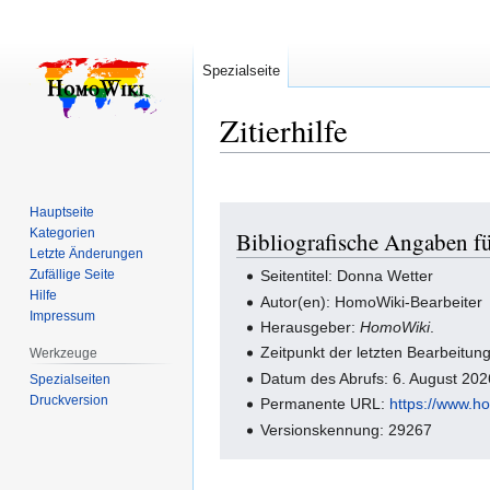
Spezialseite
Zitierhilfe
Hauptseite
Zur
Zur
Kategorien
Bibliografische Angaben f
Navigation
Suche
Letzte Änderungen
springen
springen
Zufällige Seite
Seitentitel: Donna Wetter
Hilfe
Autor(en): HomoWiki-Bearbeiter
Impressum
Herausgeber:
HomoWiki
.
Zeitpunkt der letzten Bearbeitu
Werkzeuge
Datum des Abrufs: 6. August 20
Spezialseiten
Druckversion
Permanente URL:
https://www.h
Versionskennung: 29267