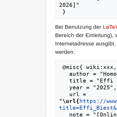
2026]"

Bei Benutzung der
LaTe
Bereich der Einleitung),
Internetadresse ausgib
werden:
 @misc{ wiki:xxx,

   author = "HomoWiki",

   title = "Effi Biest --- HomoWiki{,} ",

   year = "2025",

   url = 
"
\url{
https://www
title=Effi_Biest&
   note = "[Online; abgerufen am 10. August 