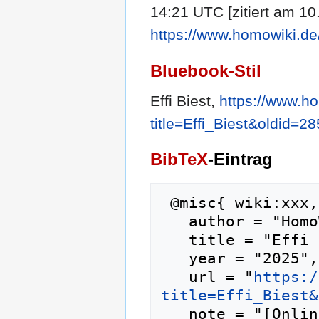
14:21 UTC [zitiert am 10
https://www.homowiki.de
Bluebook-Stil
Effi Biest,
https://www.h
title=Effi_Biest&oldid=2
BibTeX
-Eintrag
 @misc{ wiki:xxx,

   author = "HomoWiki",

   title = "Effi Biest --- HomoWiki{,} ",

   year = "2025",

   url = "
https:/
title=Effi_Biest&
   note = "[Online; abgerufen am 10. August 