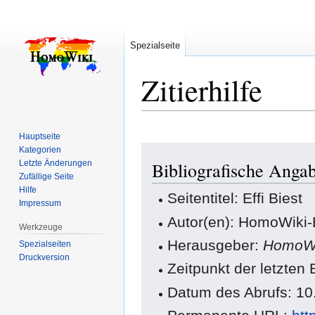
Spezialseite
Zitierhilfe
Hauptseite
Zur
Zur
Kategorien
Letzte Änderungen
Bibliografische Angab
Navigation
Suche
Zufällige Seite
springen
springen
Hilfe
Seitentitel: Effi Biest
Impressum
Autor(en): HomoWiki-
Werkzeuge
Herausgeber:
HomoWi
Spezialseiten
Druckversion
Zeitpunkt der letzten
Datum des Abrufs: 10