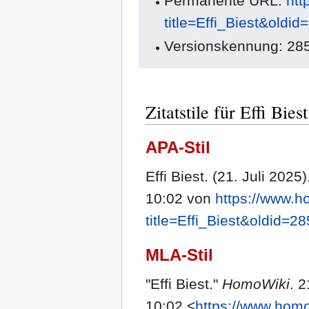
Permanente URL:
htt
title=Effi_Biest&oldi
Versionskennung: 28
Zitatstile für Effi Biest
APA-Stil
Effi Biest. (21. Juli 2025
10:02 von
https://www.h
title=Effi_Biest&oldid=2
MLA-Stil
"Effi Biest."
HomoWiki
. 
10:02 <
https://www.homo