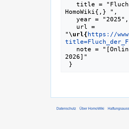
   title = "Fluch der Familie Brown --- 
HomoWiki{,} ",

   year = "2025",

   url = 
"
\url{
https://www
title=Fluch_der_F
   note = "[Online; abgerufen am 7. August 
2026]"

Datenschutz
Über HomoWiki
Haftungsauss