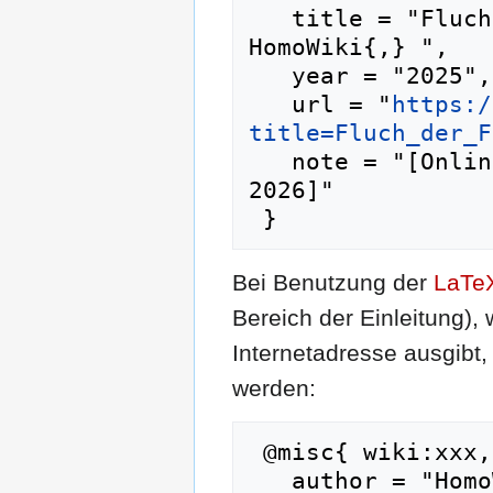
   title = "Fluch der Familie Brown --- 
HomoWiki{,} ",

   year = "2025",

   url = "
https:/
title=Fluch_der_F
   note = "[Online; abgerufen am 7. August 
2026]"

Bei Benutzung der
LaTe
Bereich der Einleitung),
Internetadresse ausgib
werden:
 @misc{ wiki:xxx,

   author = "HomoWiki",
