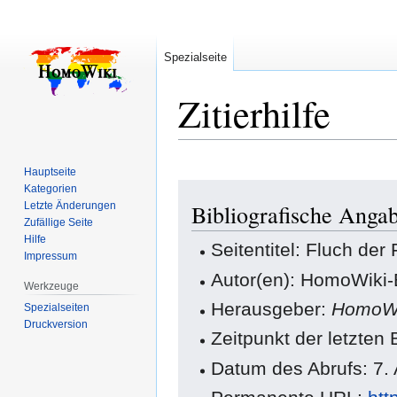
Spezialseite
Zitierhilfe
Hauptseite
Zur
Zur
Kategorien
Letzte Änderungen
Bibliografische Anga
Navigation
Suche
Zufällige Seite
springen
springen
Hilfe
Seitentitel: Fluch der
Impressum
Autor(en): HomoWiki-
Werkzeuge
Herausgeber:
HomoWi
Spezialseiten
Druckversion
Zeitpunkt der letzten
Datum des Abrufs: 7.