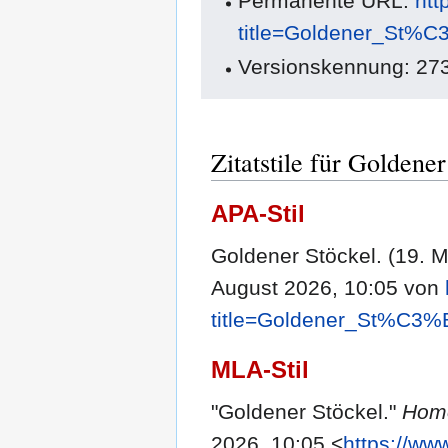
Permanente URL:
htt
title=Goldener_St%C
Versionskennung: 27
Zitatstile für Goldener
APA-Stil
Goldener Stöckel. (19. 
August 2026, 10:05 von
title=Goldener_St%C3%
MLA-Stil
"Goldener Stöckel."
Hom
2026, 10:05 <
https://ww