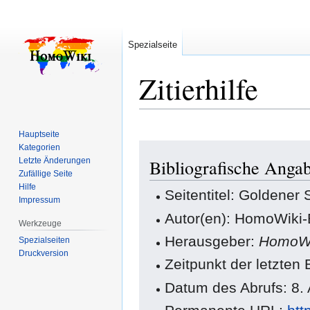
Spezialseite
Zitierhilfe
Hauptseite
Zur
Zur
Kategorien
Letzte Änderungen
Bibliografische Angab
Navigation
Suche
Zufällige Seite
springen
springen
Hilfe
Seitentitel: Goldener 
Impressum
Autor(en): HomoWiki-
Werkzeuge
Herausgeber:
HomoWi
Spezialseiten
Druckversion
Zeitpunkt der letzten
Datum des Abrufs: 8.