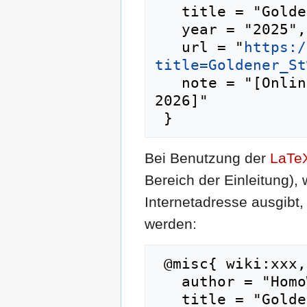
   title = "Goldener Stöckel --- HomoWiki{,} ",

   year = "2025",

   url = "
https:/
title=Goldener_St
   note = "[Online; abgerufen am 8. August 
2026]"

Bei Benutzung der
LaTe
Bereich der Einleitung),
Internetadresse ausgib
werden:
 @misc{ wiki:xxx,

   author = "HomoWiki",

   title = "Goldener Stöckel --- HomoWiki{,} ",
