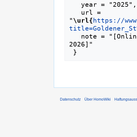
   year = "2025",

   url = 
"
\url{
https://www
title=Goldener_St
   note = "[Online; abgerufen am 8. August 
2026]"

Datenschutz
Über HomoWiki
Haftungsauss