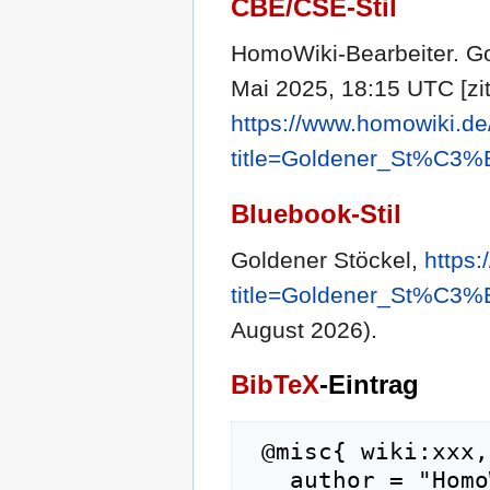
CBE/CSE-Stil
HomoWiki-Bearbeiter. Go
Mai 2025, 18:15 UTC [zit
https://www.homowiki.de
title=Goldener_St%C3%
Bluebook-Stil
Goldener Stöckel,
https
title=Goldener_St%C3%
August 2026).
BibTeX
-Eintrag
 @misc{ wiki:xxx,

   author = "HomoWiki",
