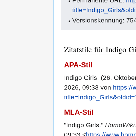
Permanente URL:
htt
title=Indigo_Girls&ol
Versionskennung: 75
Zitatstile für Indigo Gi
APA-Stil
Indigo Girls. (26. Oktob
2026, 09:33 von
https:/
title=Indigo_Girls&oldid
MLA-Stil
"Indigo Girls."
HomoWiki
09:33 <
https://www.homo