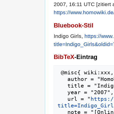
2007, 16:11 UTC [zitiert
https://www.homowiki.de
Bluebook-Stil
Indigo Girls,
https://www
title=Indigo_Girls&oldid
BibTeX
-Eintrag
 @misc{ wiki:xxx,

   author = "HomoWiki",

   title = "Indigo Girls --- HomoWiki{,} ",

   year = "2007",

   url = "
https:/
title=Indigo_Girl
   note = "[Online; abgerufen am 7. August 