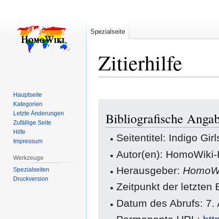
Spezialseite
Zitierhilfe
Hauptseite
Zur
Zur
Kategorien
Letzte Änderungen
Bibliografische Angab
Navigation
Suche
Zufällige Seite
springen
springen
Hilfe
Seitentitel: Indigo Girl
Impressum
Autor(en): HomoWiki-
Werkzeuge
Herausgeber:
HomoWi
Spezialseiten
Druckversion
Zeitpunkt der letzten
Datum des Abrufs: 7.