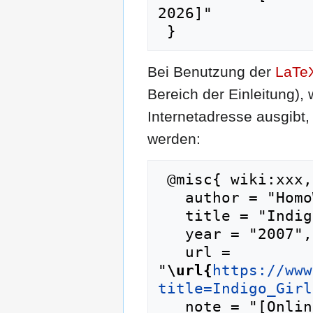
2026]"

Bei Benutzung der
LaTe
Bereich der Einleitung),
Internetadresse ausgib
werden:
 @misc{ wiki:xxx,

   author = "HomoWiki",

   title = "Indigo Girls --- HomoWiki{,} ",

   year = "2007",

   url = 
"
\url{
https://www
title=Indigo_Girl
   note = "[Online; abgerufen am 7. August 