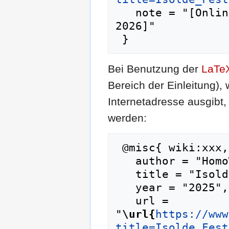
   note = "[Online; abgerufen am 6. August 
2026]"

Bei Benutzung der
LaTe
Bereich der Einleitung),
Internetadresse ausgib
werden:
 @misc{ wiki:xxx,

   author = "HomoWiki",

   title = "Isolde Fester --- HomoWiki{,} ",

   year = "2025",

   url = 
"
\url{
https://www
title=Isolde_Fest