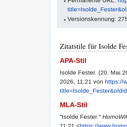
Permanente URL:
htt
title=Isolde_Fester&o
Versionskennung: 27
Zitatstile für Isolde Fe
APA-Stil
Isolde Fester. (20. Mai 
2026, 11:21 von
https:/
title=Isolde_Fester&old
MLA-Stil
"Isolde Fester."
HomoWik
11:21 <
https://www.homo