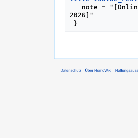
   note = "[Online; abgerufen am 6. August 
2026]"

Datenschutz
Über HomoWiki
Haftungsauss