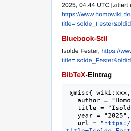
2025, 04:44 UTC [zitiert
https://www.homowiki.de
title=Isolde_Fester&old
Bluebook-Stil
Isolde Fester,
https://w
title=Isolde_Fester&old
BibTeX
-Eintrag
 @misc{ wiki:xxx,

   author = "HomoWiki",

   title = "Isolde Fester --- HomoWiki{,} ",

   year = "2025",

   url = "
https:/
title=Isolde_Fest