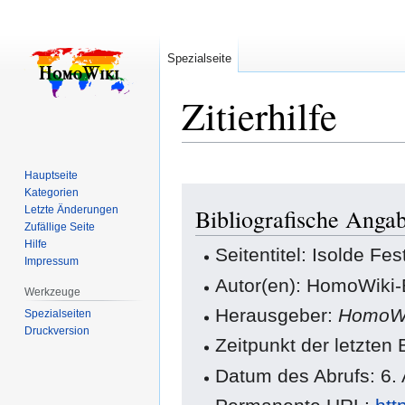
Spezialseite
Zitierhilfe
Hauptseite
Zur
Zur
Kategorien
Letzte Änderungen
Bibliografische Angab
Navigation
Suche
Zufällige Seite
springen
springen
Hilfe
Seitentitel: Isolde Fes
Impressum
Autor(en): HomoWiki-
Werkzeuge
Herausgeber:
HomoWi
Spezialseiten
Druckversion
Zeitpunkt der letzten
Datum des Abrufs: 6.