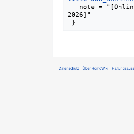
   note = "[Online; abgerufen am 6. August 
2026]"

Datenschutz
Über HomoWiki
Haftungsauss