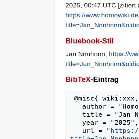
2025, 00:47 UTC [zitiert
https://www.homowiki.de
title=Jan_Nnnhnnn&oldi
Bluebook-Stil
Jan Nnnhnnn,
https://w
title=Jan_Nnnhnnn&oldi
BibTeX
-Eintrag
 @misc{ wiki:xxx,

   author = "HomoWiki",

   title = "Jan Nnnhnnn --- HomoWiki{,} ",

   year = "2025",

   url = "
https:/
title=Jan_Nnnhnnn