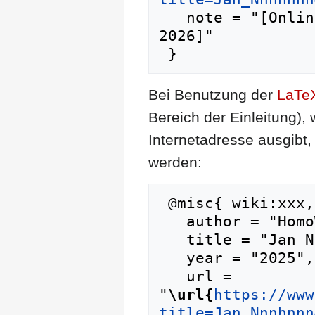
   note = "[Online; abgerufen am 6. August 
2026]"

Bei Benutzung der
LaTe
Bereich der Einleitung),
Internetadresse ausgib
werden:
 @misc{ wiki:xxx,

   author = "HomoWiki",

   title = "Jan Nnnhnnn --- HomoWiki{,} ",

   year = "2025",

   url = 
"
\url{
https://www
title=Jan_Nnnhnnn