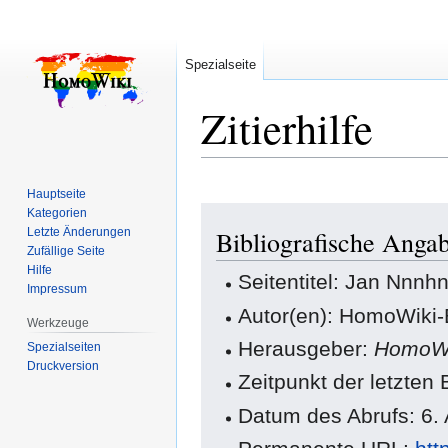
Spezialseite
Zitierhilfe
Hauptseite
Zur
Zur
Kategorien
Letzte Änderungen
Bibliografische Anga
Navigation
Suche
Zufällige Seite
springen
springen
Hilfe
Seitentitel: Jan Nnnh
Impressum
Autor(en): HomoWiki-
Werkzeuge
Herausgeber:
HomoWi
Spezialseiten
Druckversion
Zeitpunkt der letzte
Datum des Abrufs: 6.