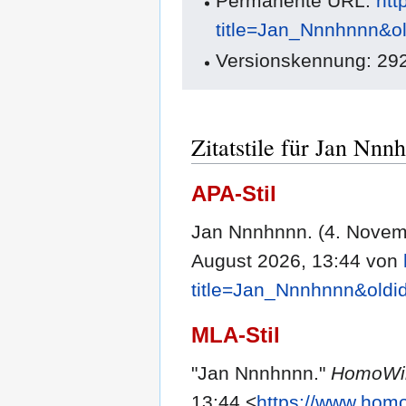
Permanente URL:
htt
title=Jan_Nnnhnnn&o
Versionskennung: 29
Zitatstile für Jan Nnn
APA-Stil
Jan Nnnhnnn. (4. Novem
August 2026, 13:44 von
title=Jan_Nnnhnnn&oldi
MLA-Stil
"Jan Nnnhnnn."
HomoWi
13:44 <
https://www.homo