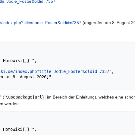
itle=Jodie_Foster&oldid=7357
.
e/index.php?title=Jodie_Foster&oldid=7357
(abgerufen am 8. August 2
iki.de/index.php?title=Jodie_Foster&oldid=7357
",

“ (
\usepackage{url}
im Bereich der Einleitung), welches eine schön
en werden: