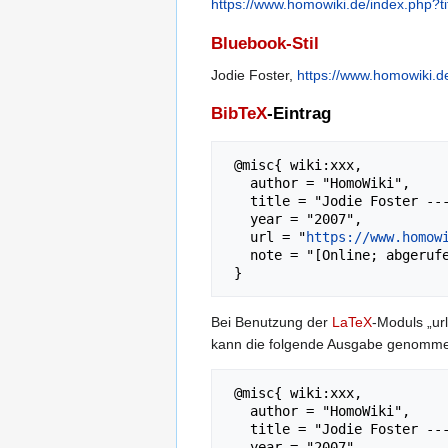
https://www.homowiki.de/index.php?t
Bluebook-Stil
Jodie Foster,
https://www.homowiki.d
BibTeX
-Eintrag
 @misc{ wiki:xxx,

   author = "HomoWiki",

   title = "Jodie Foster --- HomoWiki{,} ",

   year = "2007",

   url = "
https://www.homow
   note = "[Online; abgerufen am 8. August 2026]"

Bei Benutzung der
LaTeX
-Moduls „url
kann die folgende Ausgabe genomm
 @misc{ wiki:xxx,

   author = "HomoWiki",

   title = "Jodie Foster --- HomoWiki{,} ",

   year = "2007",
