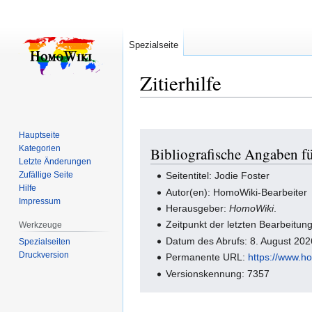
Spezialseite
Zitierhilfe
Hauptseite
Zur
Zur
Kategorien
Bibliografische Angaben fü
Navigation
Suche
Letzte Änderungen
springen
springen
Zufällige Seite
Seitentitel: Jodie Foster
Hilfe
Autor(en): HomoWiki-Bearbeiter
Impressum
Herausgeber:
HomoWiki
.
Zeitpunkt der letzten Bearbeitu
Werkzeuge
Datum des Abrufs: 8. August 20
Spezialseiten
Druckversion
Permanente URL:
https://www.h
Versionskennung: 7357