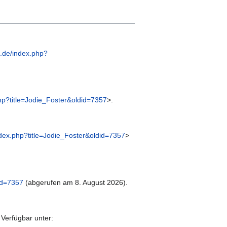
.de/index.php?
hp?title=Jodie_Foster&oldid=7357
>.
dex.php?title=Jodie_Foster&oldid=7357
>
id=7357
(abgerufen am 8. August 2026).
 Verfügbar unter: