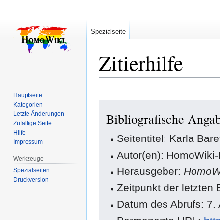
Spezialseite
Zitierhilfe
Hauptseite
Zur
Zur
Kategorien
Letzte Änderungen
Bibliografische Angab
Navigation
Suche
Zufällige Seite
springen
springen
Hilfe
Seitentitel: Karla Bare
Impressum
Autor(en): HomoWiki-
Werkzeuge
Herausgeber:
HomoWi
Spezialseiten
Druckversion
Zeitpunkt der letzten
Datum des Abrufs: 7.