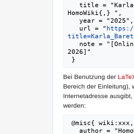
   title = "Karla Baretta Schnikoff --- 
HomoWiki{,} ",

   year = "2025",

   url = "
https:/
title=Karla_Baret
   note = "[Online; abgerufen am 7. August 
2026]"

Bei Benutzung der
LaTe
Bereich der Einleitung),
Internetadresse ausgib
werden:
 @misc{ wiki:xxx,

   author = "HomoWiki",
