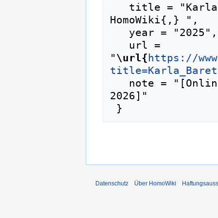
   title = "Karla Baretta Schnikoff --- 
HomoWiki{,} ",

   year = "2025",

   url = 
"
\url{
https://www
title=Karla_Baret
   note = "[Online; abgerufen am 7. August 
2026]"

Datenschutz
Über HomoWiki
Haftungsauss