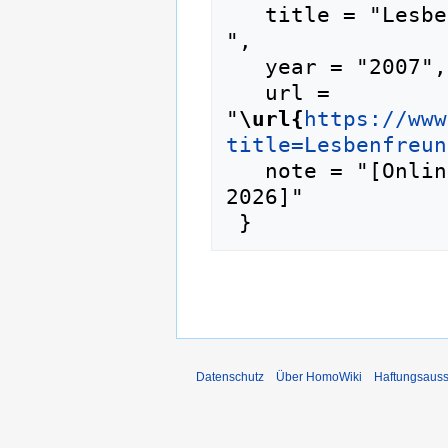
   title = "Lesbenfreundlichkeit --- HomoWiki{,} 
",

   year = "2007",

   url = 
"
\url{
https://www
title=Lesbenfreun
   note = "[Online; abgerufen am 6. August 
2026]"

Datenschutz
Über HomoWiki
Haftungsauss