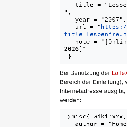
   title = "Lesbenfreundlichkeit --- HomoWiki{,} 
",

   year = "2007",

   url = "
https:/
title=Lesbenfreun
   note = "[Online; abgerufen am 6. August 
2026]"

Bei Benutzung der
LaTe
Bereich der Einleitung),
Internetadresse ausgib
werden:
 @misc{ wiki:xxx,

   author = "HomoWiki",
