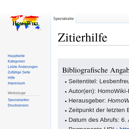
Spezialseite
Zitierhilfe
Hauptseite
Zur
Zur
Kategorien
Letzte Änderungen
Bibliografische Angab
Navigation
Suche
Zufällige Seite
springen
springen
Hilfe
Seitentitel: Lesbenfre
Impressum
Autor(en): HomoWiki-
Werkzeuge
Herausgeber:
HomoWi
Spezialseiten
Druckversion
Zeitpunkt der letzten
Datum des Abrufs: 6.