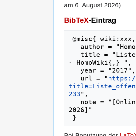
am 6. August 2026).
BibTeX
-Eintrag
 @misc{ wiki:xxx,

   author = "HomoWiki",

   title = "Liste offen homosexueller Musiker --
- HomoWiki{,} ",

   year = "2017",

   url = "
https:/
title=Liste_offen
233
",

   note = "[Online; abgerufen am 6. August 
2026]"

Bei Benutzung der
LaTe