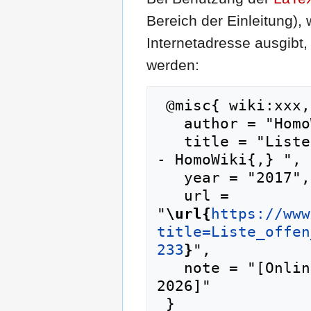
Bereich der Einleitung),
Internetadresse ausgib
werden:
 @misc{ wiki:xxx,

   author = "HomoWiki",

   title = "Liste offen homosexueller Musiker --
- HomoWiki{,} ",

   year = "2017",

   url = 
"
\url{
https://www
title=Liste_offen
233
}
",

   note = "[Online; abgerufen am 6. August 
2026]"
