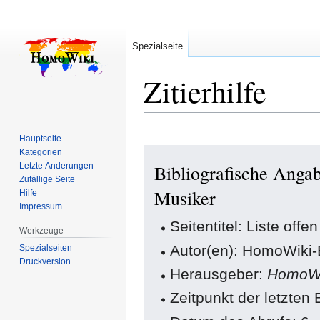
Spezialseite
Zitierhilfe
Hauptseite
Zur
Zur
Kategorien
Letzte Änderungen
Bibliografische Angab
Navigation
Suche
Zufällige Seite
springen
springen
Musiker
Hilfe
Impressum
Seitentitel: Liste off
Werkzeuge
Autor(en): HomoWiki-
Spezialseiten
Druckversion
Herausgeber:
HomoWi
Zeitpunkt der letzten