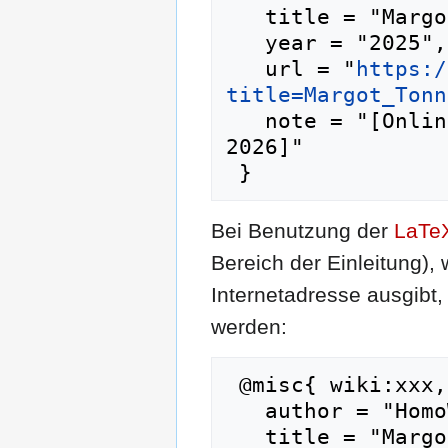
   title = "Margot Tonnecker --- HomoWiki{,} ",

   year = "2025",

   url = "
https:/
title=Margot_Tonn
   note = "[Online; abgerufen am 7. August 
2026]"

Bei Benutzung der
LaTe
Bereich der Einleitung),
Internetadresse ausgib
werden:
 @misc{ wiki:xxx,

   author = "HomoWiki",

   title = "Margot Tonnecker --- HomoWiki{,} ",
