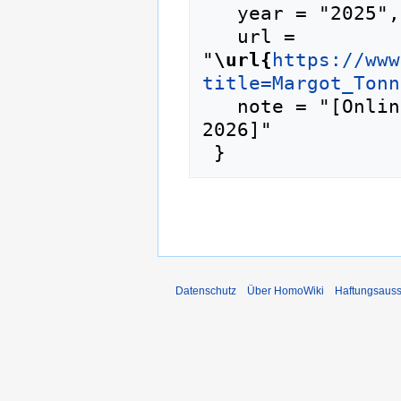
   year = "2025",

   url = 
"
\url{
https://www
title=Margot_Tonn
   note = "[Online; abgerufen am 7. August 
2026]"

Datenschutz
Über HomoWiki
Haftungsauss