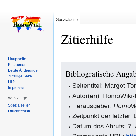
Spezialseite
Zitierhilfe
Hauptseite
Zur
Zur
Kategorien
Letzte Änderungen
Bibliografische Anga
Navigation
Suche
Zufällige Seite
springen
springen
Hilfe
Seitentitel: Margot T
Impressum
Autor(en): HomoWiki-
Werkzeuge
Herausgeber:
HomoWi
Spezialseiten
Druckversion
Zeitpunkt der letzten
Datum des Abrufs: 7.