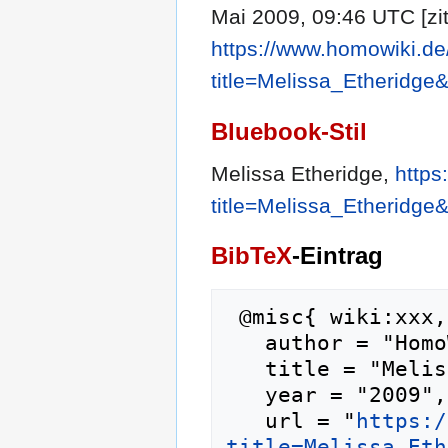
Mai 2009, 09:46 UTC [zit
https://www.homowiki.de
title=Melissa_Etheridge
Bluebook-Stil
Melissa Etheridge,
https
title=Melissa_Etheridge
BibTeX
-Eintrag
 @misc{ wiki:xxx,

   author = "HomoWiki",

   title = "Melissa Etheridge --- HomoWiki{,} ",

   year = "2009",

   url = "
https:/
title=Melissa_Eth