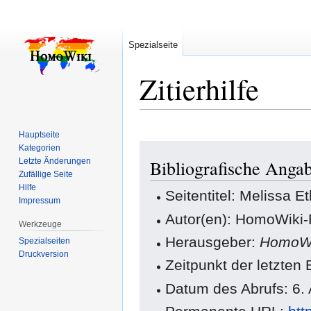
Spezialseite
Zitierhilfe
Hauptseite
Zur
Zur
Kategorien
Letzte Änderungen
Bibliografische Angab
Navigation
Suche
Zufällige Seite
springen
springen
Hilfe
Seitentitel: Melissa E
Impressum
Autor(en): HomoWiki-
Werkzeuge
Herausgeber:
HomoWi
Spezialseiten
Druckversion
Zeitpunkt der letzten
Datum des Abrufs: 6.