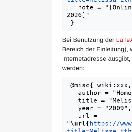
   note = "[Online; abgerufen am 6. August 
2026]"

Bei Benutzung der
LaTe
Bereich der Einleitung),
Internetadresse ausgib
werden:
 @misc{ wiki:xxx,

   author = "HomoWiki",

   title = "Melissa Etheridge --- HomoWiki{,} ",

   year = "2009",

   url = 
"
\url{
https://www
title=Melissa_Eth