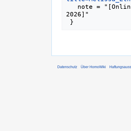
   note = "[Online; abgerufen am 6. August 
2026]"

Datenschutz
Über HomoWiki
Haftungsauss