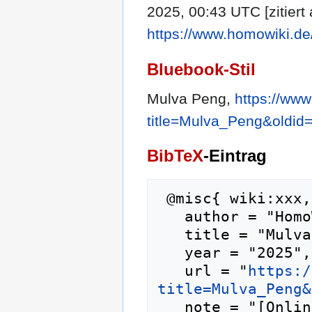
2025, 00:43 UTC [zitiert
https://www.homowiki.d
Bluebook-Stil
Mulva Peng,
https://ww
title=Mulva_Peng&oldid
BibTeX
-Eintrag
 @misc{ wiki:xxx,

   author = "HomoWiki",

   title = "Mulva Peng --- HomoWiki{,} ",

   year = "2025",

   url = "
https:/
title=Mulva_Peng&
   note = "[Online; abgerufen am 7. August 