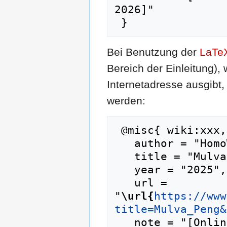
2026]"

Bei Benutzung der
LaTe
Bereich der Einleitung),
Internetadresse ausgib
werden:
 @misc{ wiki:xxx,

   author = "HomoWiki",

   title = "Mulva Peng --- HomoWiki{,} ",

   year = "2025",

   url = 
"
\url{
https://www
title=Mulva_Peng&
   note = "[Online; abgerufen am 7. August 