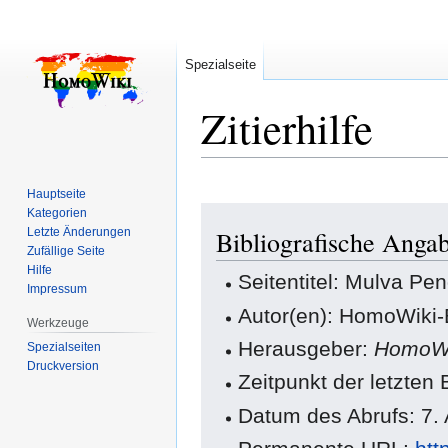
Spezialseite
Zitierhilfe
Hauptseite
Zur
Zur
Kategorien
Letzte Änderungen
Bibliografische Anga
Navigation
Suche
Zufällige Seite
springen
springen
Hilfe
Seitentitel: Mulva Pe
Impressum
Autor(en): HomoWiki-
Werkzeuge
Herausgeber:
HomoWi
Spezialseiten
Druckversion
Zeitpunkt der letzten
Datum des Abrufs: 7.