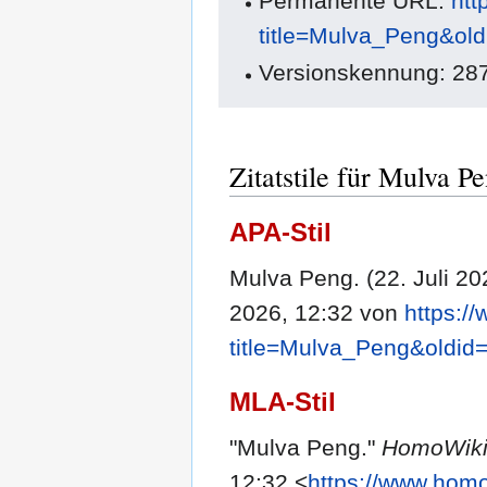
Permanente URL:
htt
title=Mulva_Peng&ol
Versionskennung: 28
Zitatstile für Mulva P
APA-Stil
Mulva Peng. (22. Juli 20
2026, 12:32 von
https:/
title=Mulva_Peng&oldid
MLA-Stil
"Mulva Peng."
HomoWik
12:32 <
https://www.homo