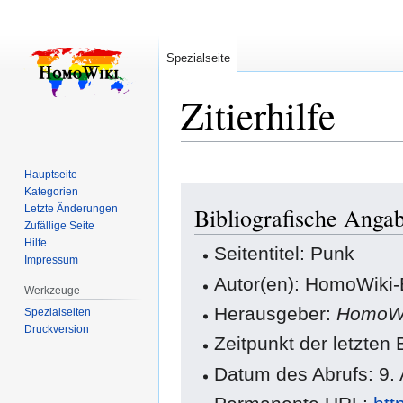
Spezialseite
Zitierhilfe
Hauptseite
Zur
Zur
Kategorien
Letzte Änderungen
Bibliografische Anga
Navigation
Suche
Zufällige Seite
springen
springen
Hilfe
Seitentitel: Punk
Impressum
Autor(en): HomoWiki-
Werkzeuge
Herausgeber:
HomoWi
Spezialseiten
Druckversion
Zeitpunkt der letzten
Datum des Abrufs: 9.