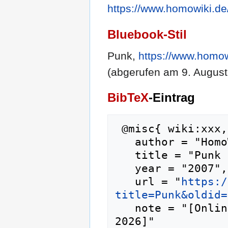
https://www.homowiki.de
Bluebook-Stil
Punk,
https://www.homow
(abgerufen am 9. August
BibTeX
-Eintrag
 @misc{ wiki:xxx,

   author = "HomoWiki",

   title = "Punk --- HomoWiki{,} ",

   year = "2007",

   url = "
https:/
title=Punk&oldid=
   note = "[Online; abgerufen am 9. August 
2026]"
