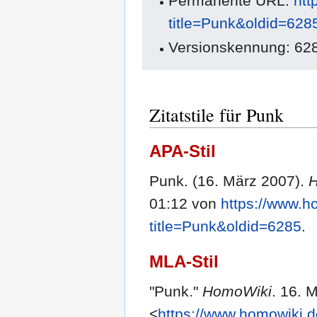
Permanente URL:
htt
title=Punk&oldid=628
Versionskennung: 62
Zitatstile für Punk
APA-Stil
Punk. (16. März 2007).
01:12 von
https://www.h
title=Punk&oldid=6285
.
MLA-Stil
"Punk."
HomoWiki
. 16. 
<
https://www.homowiki.d