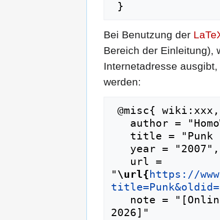
Bei Benutzung der
LaTe
Bereich der Einleitung),
Internetadresse ausgib
werden:
 @misc{ wiki:xxx,

   author = "HomoWiki",

   title = "Punk --- HomoWiki{,} ",

   year = "2007",

   url = 
"
\url{
https://www
title=Punk&oldid=
   note = "[Online; abgerufen am 9. August 
2026]"
